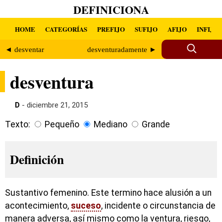
DEFINICIONA
HOME
CATEGORÍAS
PREFIJO
SUFIJO
AFIJO
INFIJO
◄ desventar
desventuradamente ►
desventura
D
- diciembre 21, 2015
Texto:
Pequeño
Mediano
Grande
Definición
Sustantivo femenino. Este termino hace alusión a un
acontecimiento,
suceso
, incidente o circunstancia de
manera adversa, así mismo como la ventura, riesgo,