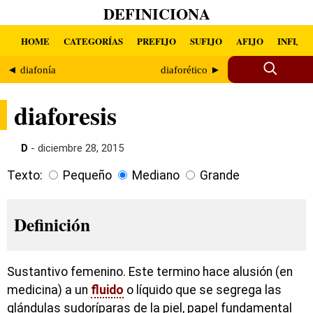
DEFINICIONA
HOME
CATEGORÍAS
PREFIJO
SUFIJO
AFIJO
INFIJO
◄ diafonía
diaforético ►
diaforesis
D
- diciembre 28, 2015
Texto:
Pequeño
Mediano
Grande
Definición
Sustantivo femenino. Este termino hace alusión (en
medicina) a un
fluido
o líquido que se segrega las
glándulas sudoríparas de la piel, papel fundamental