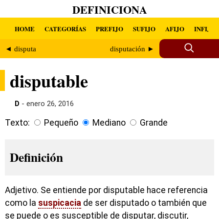
DEFINICIONA
HOME
CATEGORÍAS
PREFIJO
SUFIJO
AFIJO
INFIJO
◄ disputa
disputación ►
disputable
D
- enero 26, 2016
Texto:
Pequeño
Mediano
Grande
Definición
Adjetivo. Se entiende por disputable hace referencia
como la
suspicacia
de ser disputado o también que
se puede o es susceptible de disputar, discutir,