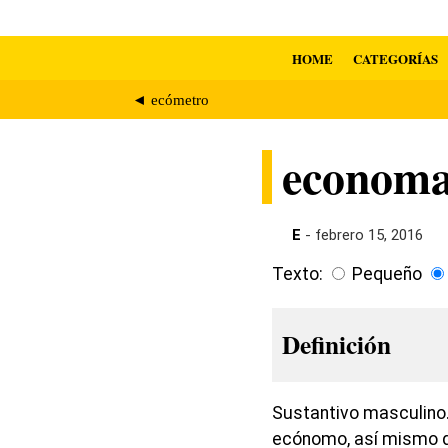
HOME
CATEGORÍAS
◄ ecómetro
economa
E
- febrero 15, 2016
Texto:
Pequeño
Definición
Sustantivo masculino.
ecónomo, así mismo del