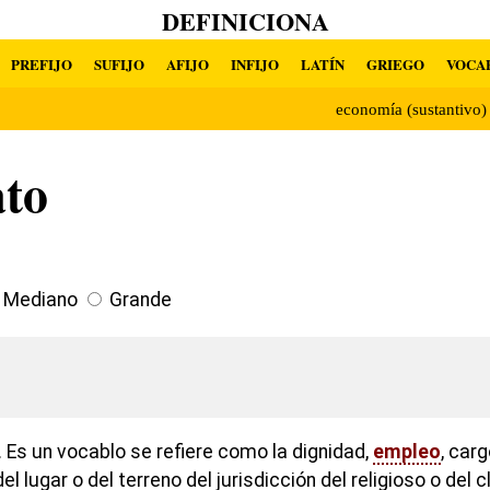
DEFINICIONA
PREFIJO
SUFIJO
AFIJO
INFIJO
LATÍN
GRIEGO
VOCA
economía (sustantivo
to
Mediano
Grande
 Es un vocablo se refiere como la dignidad,
empleo
, carg
 lugar o del terreno del jurisdicción del religioso o del 