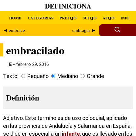
DEFINICIONA
HOME
CATEGORÍAS
PREFIJO
SUFIJO
AFIJO
INFIJO
◄ embrace
embragar ►
embracilado
E
- febrero 29, 2016
Texto:
Pequeño
Mediano
Grande
Definición
Adjetivo. Este termino es de uso coloquial, aplicado
en las provincia de Andalucía y Salamanca en España,
se dice en especial a un
infante
, que es llevado en los