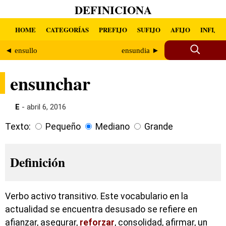
DEFINICIONA
HOME
CATEGORÍAS
PREFIJO
SUFIJO
AFIJO
INFIJO
◄ ensullo
ensundia ►
ensunchar
E
- abril 6, 2016
Texto:
Pequeño
Mediano
Grande
Definición
Verbo activo transitivo. Este vocabulario en la
actualidad se encuentra desusado se refiere en
afianzar, asegurar,
reforzar
, consolidad, afirmar, un