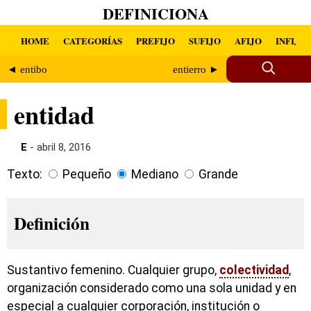
DEFINICIONA
HOME
CATEGORÍAS
PREFIJO
SUFIJO
AFIJO
INFIJO
◄ entibo
entierro ►
entidad
E
- abril 8, 2016
Texto:
Pequeño
Mediano
Grande
Definición
Sustantivo femenino. Cualquier grupo,
colectividad
,
organización considerado como una sola unidad y en
especial a cualquier corporación, institución o