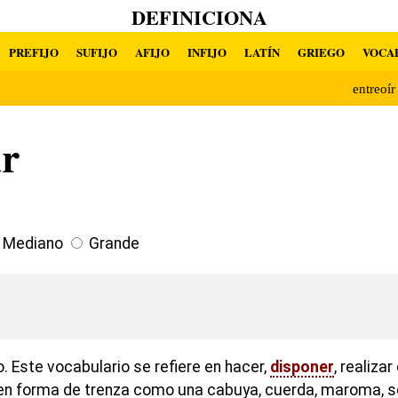
DEFINICIONA
PREFIJO
SUFIJO
AFIJO
INFIJO
LATÍN
GRIEGO
VOCA
entreoí
ar
Mediano
Grande
o. Este vocabulario se refiere en hacer,
disponer
, realiza
en forma de trenza como una cabuya, cuerda, maroma, so