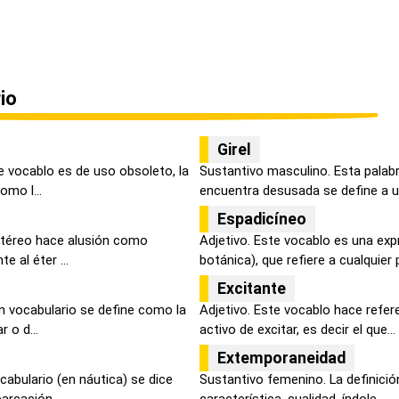
io
Girel
e vocablo es de uso obsoleto, la
Sustantivo masculino. Esta palabr
omo l...
encuentra desusada se define a un
Espadicíneo
 etéreo hace alusión como
Adjetivo. Este vocablo es una exp
e al éter ...
botánica), que refiere a cualquier pl
Excitante
n vocabulario se define como la
Adjetivo. Este vocablo hace refer
 o d...
activo de excitar, es decir el que...
Extemporaneidad
abulario (en náutica) se dice
Sustantivo femenino. La definici
arcación...
característica, cualidad, índole...