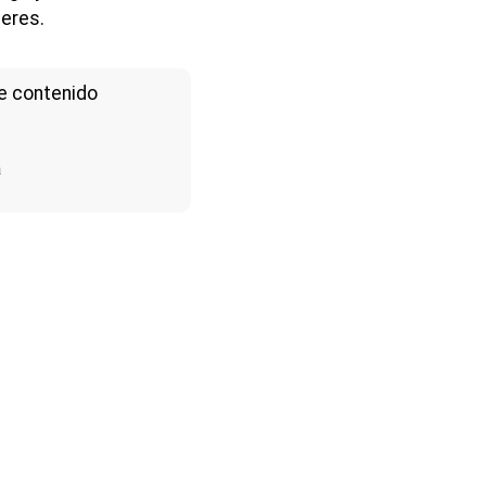
jeres.
e contenido
a