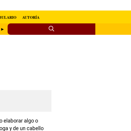
BULARIO
AUTORÍA
r ►
r o elaborar algo o
ga y de un cabello