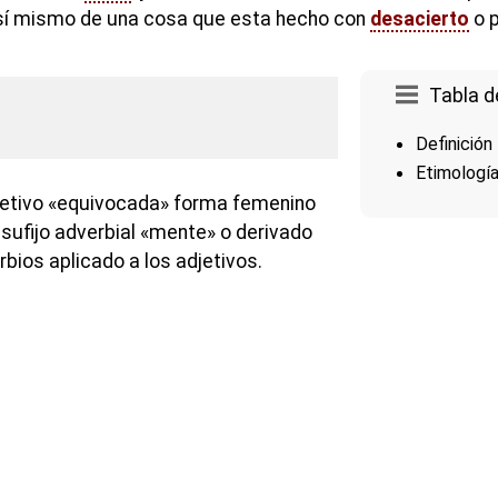
así mismo de una cosa que esta hecho con
desacierto
o p
Tabla d
Definición
Etimologí
jetivo «equivocada» forma femenino
 sufijo adverbial «mente» o derivado
rbios aplicado a los adjetivos.