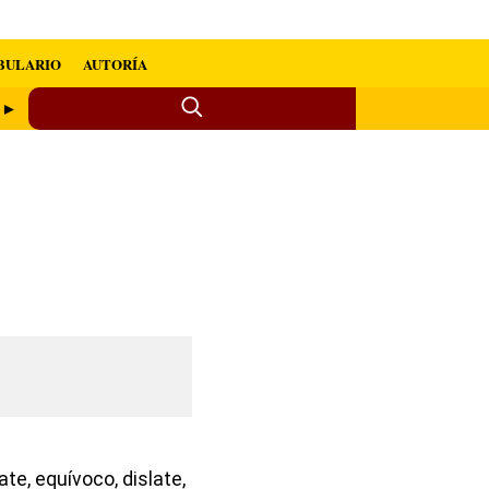
BULARIO
AUTORÍA
e ►
rate, equívoco, dislate,