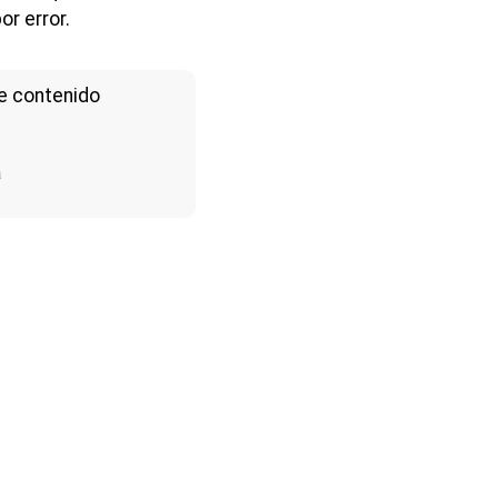
or error.
e contenido
a