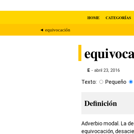
HOME
CATEGORÍAS
◄ equivocación
equivoc
E
- abril 23, 2016
Texto:
Pequeño
Definición
Adverbio modal. La de
equivocación, desacier