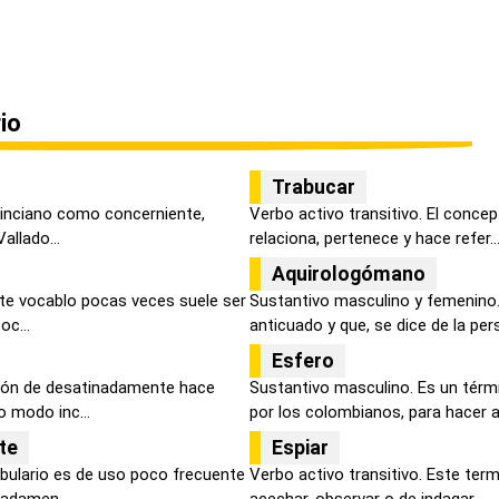
io
Trabucar
 pinciano como concerniente,
Verbo activo transitivo. El conce
allado...
relaciona, pertenece y hace refer..
Aquirologómano
ste vocablo pocas veces suele ser
Sustantivo masculino y femenino.
oc...
anticuado y que, se dice de la pers.
Esfero
ción de desatinadamente hace
Sustantivo masculino. Es un tér
 modo inc...
por los colombianos, para hacer a.
te
Espiar
bulario es de uso poco frecuente
Verbo activo transitivo. Este term
adamen...
acechar, observar o de indagar...