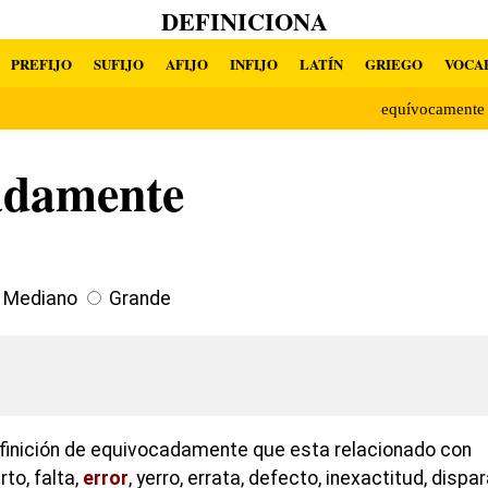
DEFINICIONA
PREFIJO
SUFIJO
AFIJO
INFIJO
LATÍN
GRIEGO
VOCA
equívocament
adamente
Mediano
Grande
finición de equivocadamente que esta relacionado con
to, falta,
error
, yerro, errata, defecto, inexactitud, dispa