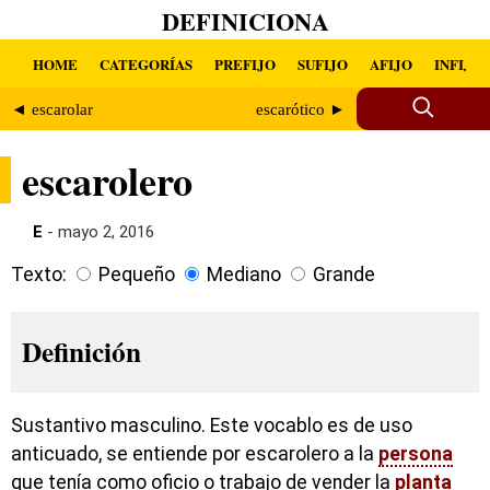
DEFINICIONA
HOME
CATEGORÍAS
PREFIJO
SUFIJO
AFIJO
INFIJO
◄ escarolar
escarótico ►
escarolero
E
- mayo 2, 2016
Texto:
Pequeño
Mediano
Grande
Definición
Sustantivo masculino. Este vocablo es de uso
anticuado, se entiende por escarolero a la
persona
que tenía como oficio o trabajo de vender la
planta