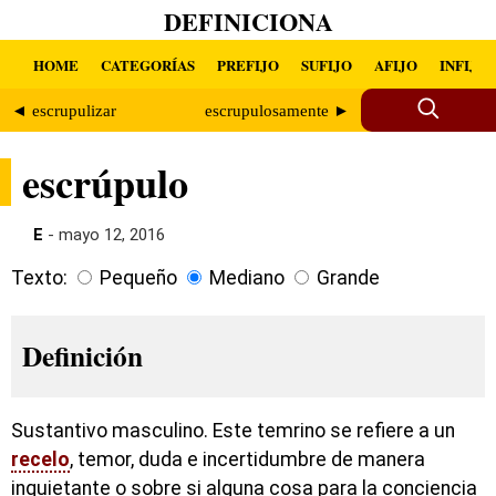
DEFINICIONA
HOME
CATEGORÍAS
PREFIJO
SUFIJO
AFIJO
INFIJO
◄ escrupulizar
escrupulosamente ►
escrúpulo
E
- mayo 12, 2016
Texto:
Pequeño
Mediano
Grande
Definición
Sustantivo masculino. Este temrino se refiere a un
recelo
, temor, duda e incertidumbre de manera
inquietante o sobre si alguna cosa para la conciencia