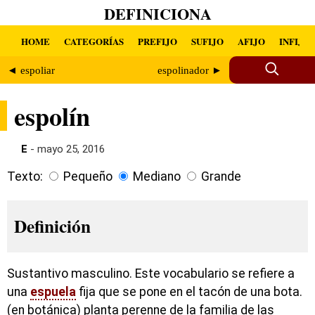
DEFINICIONA
HOME
CATEGORÍAS
PREFIJO
SUFIJO
AFIJO
INFIJO
◄ espoliar
espolinador ►
espolín
E
- mayo 25, 2016
Texto:
Pequeño
Mediano
Grande
Definición
Sustantivo masculino. Este vocabulario se refiere a
una
espuela
fija que se pone en el tacón de una bota.
(en botánica) planta perenne de la familia de las