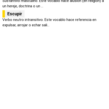
Sustantivo masculino. Este vocablo hace alusión (en religión) a
un hereje, doctrina o un ...
Escupir
Verbo neutro intransitivo. Este vocablo hace referencia en
expulsar, arrojar o echar sali...