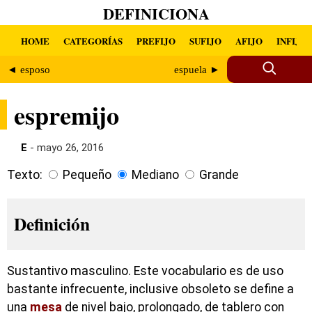
DEFINICIONA
HOME
CATEGORÍAS
PREFIJO
SUFIJO
AFIJO
INFIJO
◄ esposo
espuela ►
espremijo
E
- mayo 26, 2016
Texto:
Pequeño
Mediano
Grande
Definición
Sustantivo masculino. Este vocabulario es de uso
bastante infrecuente, inclusive obsoleto se define a
una
mesa
de nivel bajo, prolongado, de tablero con