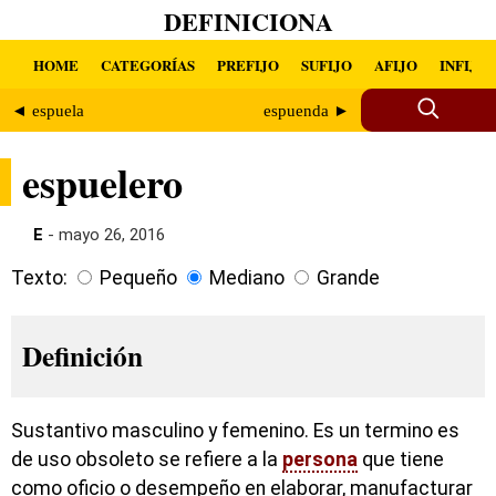
DEFINICIONA
HOME
CATEGORÍAS
PREFIJO
SUFIJO
AFIJO
INFIJO
◄ espuela
espuenda ►
espuelero
E
- mayo 26, 2016
Texto:
Pequeño
Mediano
Grande
Definición
Sustantivo masculino y femenino. Es un termino es
de uso obsoleto se refiere a la
persona
que tiene
como oficio o desempeño en elaborar, manufacturar