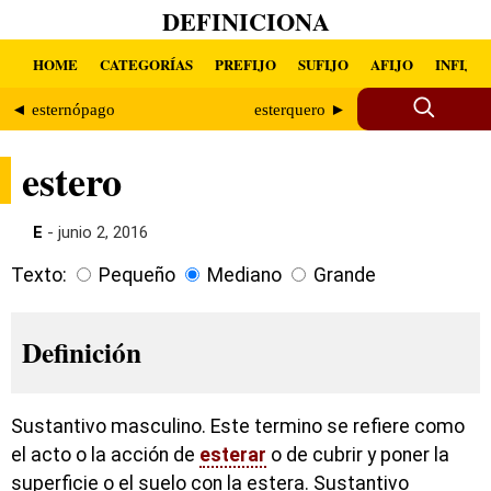
DEFINICIONA
HOME
CATEGORÍAS
PREFIJO
SUFIJO
AFIJO
INFIJO
◄ esternópago
esterquero ►
estero
E
- junio 2, 2016
Texto:
Pequeño
Mediano
Grande
Definición
Sustantivo masculino. Este termino se refiere como
el acto o la acción de
esterar
o de cubrir y poner la
superficie o el suelo con la estera. Sustantivo