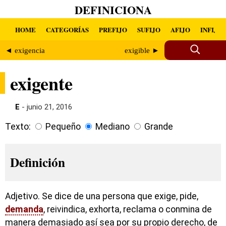
DEFINICIONA
HOME
CATEGORÍAS
PREFIJO
SUFIJO
AFIJO
INFIJO
◄ exigencia
exigible ►
exigente
E
- junio 21, 2016
Texto:
Pequeño
Mediano
Grande
Definición
Adjetivo. Se dice de una persona que exige, pide,
demanda
, reivindica, exhorta, reclama o conmina de
manera demasiado así sea por su propio derecho, de