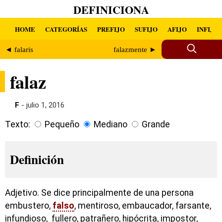
DEFINICIONA
HOME
CATEGORÍAS
PREFIJO
SUFIJO
AFIJO
INFIJO
◄ falaris
falazmente ►
falaz
F
- julio 1, 2016
Texto:
Pequeño
Mediano
Grande
Definición
Adjetivo. Se dice principalmente de una persona
embustero,
falso
, mentiroso, embaucador, farsante,
infundioso, fullero, patrañero, hipócrita, impostor,