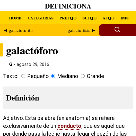
DEFINICIONA
HOME
CATEGORÍAS
PREFIJO
SUFIJO
AFIJO
INFIJO
◄ galactoforitis
galactoftisis ►
galactóforo
G
- agosto 29, 2016
Texto:
Pequeño
Mediano
Grande
Definición
Adjetivo. Esta palabra (en anatomía) se refiere
exclusivamente de un
conducto
, que es aquel que
por donde pasa la leche hasta llegar el pezón de las