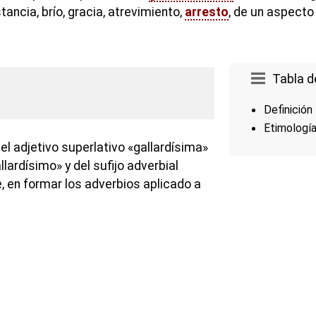
tancia, brío, gracia, atrevimiento,
arresto
, de un aspecto
Tabla d
Definición
Etimologí
l adjetivo superlativo «gallardísima»
lardísimo» y del sufijo adverbial
, en formar los adverbios aplicado a