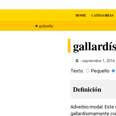
HOME
CATEGORÍAS
◄ gallardía
gallard
G
- septiembre 1, 2016
Texto:
Pequeño
Definición
Adverbio modal. Este v
gallardísimamente co