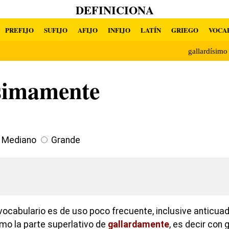
DEFINICIONA
PREFIJO
SUFIJO
AFIJO
INFIJO
LATÍN
GRIEGO
VOCA
gallardísim
ísimamente
Mediano
Grande
ocabulario es de uso poco frecuente, inclusive anticuado
mo la parte superlativo de
gallardamente
, es decir con g