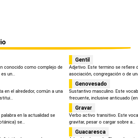
io
Gentil
ién conocido como complejo de
Adjetivo. Este termino se refiere
es un...
asociación, congregación o de una 
Genovesado
sta en el alrededor, común a una
Sustantivo masculino. Este vocab
itui...
frecuente, inclusive anticuado (en .
Gravar
palabra en la actualidad se
Verbo activo transitivo. Este voc
ánica) se...
gravitar, pesar o cargar sobre a...
Guacaresca