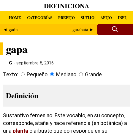
DEFINICIONA
HOME
CATEGORÍAS
PREFIJO
SUFIJO
AFIJO
INFIJO
◄ gaón
garabata ►
gapa
G
- septiembre 5, 2016
Texto:
Pequeño
Mediano
Grande
Definición
Sustantivo femenino. Este vocablo, en su concepto,
corresponde, atañe y hace referencia (en botánica) a
una
planta
o arbusto que corresponde en su