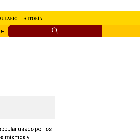
BULARIO
AUTORÍA
s ►
opular usado por los
los mismos y