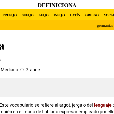
DEFINICIONA
PREFIJO
SUFIJO
AFIJO
INFIJO
LATÍN
GRIEGO
VOCA
germanía
a
6
Mediano
Grande
ste vocabulario se refiere al argot, jerga o del
lenguaje
p
también en el modo de hablar o expresar empleado por el