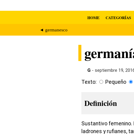
HOME
CATEGORÍAS
◄ germanesco
germaní
G
- septiembre 19, 201
Texto:
Pequeño
Definición
Sustantivo femenino. E
ladrones y rufianes, 