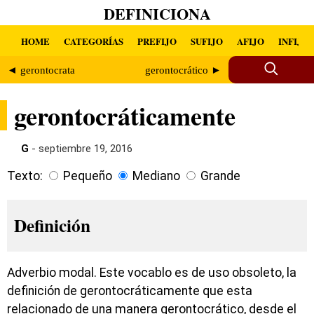
DEFINICIONA
HOME
CATEGORÍAS
PREFIJO
SUFIJO
AFIJO
INFIJO
◄ gerontocrata
gerontocrático ►
gerontocráticamente
G
- septiembre 19, 2016
Texto:
Pequeño
Mediano
Grande
Definición
Adverbio modal. Este vocablo es de uso obsoleto, la
definición de gerontocráticamente que esta
relacionado de una manera gerontocrático, desde el