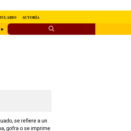
BULARIO
AUTORÍA
r ►
uado, se refiere a un
ba, gofra o se imprime