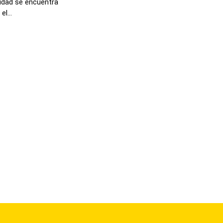
lidad se encuentra
l...