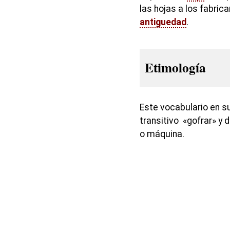
las hojas a los fabric
antiguedad
.
Etimología
Este vocabulario en su
transitivo «gofrar» y 
o máquina.