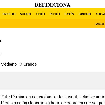
DEFINICIONA
PREFIJO
SUFIJO
AFIJO
INFIJO
LATÍN
GRIEGO
VOCA
gofra
r
6
Mediano
Grande
Este término es de uso bastante inusual, inclusive antic
ptáculo o cajón elaborado a base de cobre en que se gra