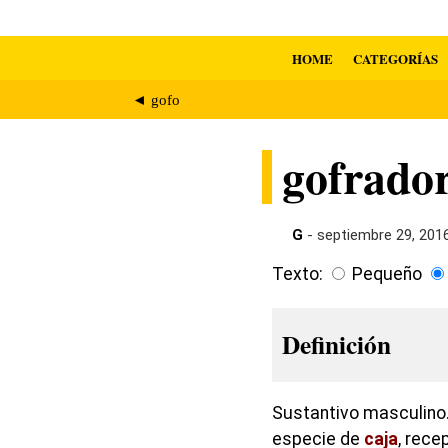
HOME
CATEGORÍAS
◄ gofo
gofrado
G
- septiembre 29, 201
Texto:
Pequeño
Definición
Sustantivo masculino. 
especie de
caja
, rece