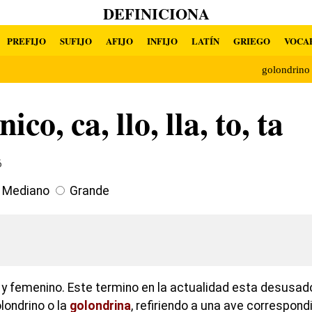
DEFINICIONA
PREFIJO
SUFIJO
AFIJO
INFIJO
LATÍN
GRIEGO
VOCA
golondrin
ico, ca, llo, lla, to, ta
6
Mediano
Grande
y femenino. Este termino en la actualidad esta desusado
londrino o la
golondrina
, refiriendo a una ave correspond