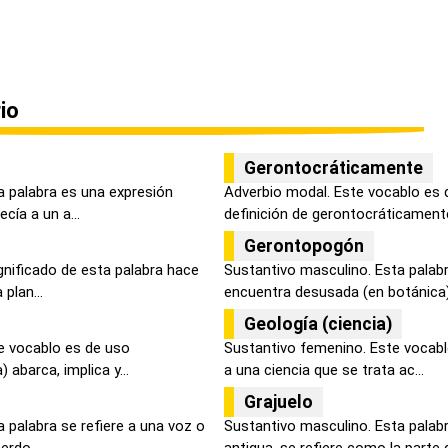
io
Gerontocráticamente
a palabra es una expresión
Adverbio modal. Este vocablo es 
cía a un a...
definición de gerontocráticamente
Gerontopogón
gnificado de esta palabra hace
Sustantivo masculino. Esta palabr
plan...
encuentra desusada (en botánica) 
Geología (ciencia)
e vocablo es de uso
Sustantivo femenino. Este vocablo
abarca, implica y...
a una ciencia que se trata ac...
Grajuelo
 palabra se refiere a una voz o
Sustantivo masculino. Esta palab
erdo...
antigua, se refiere como la parte d