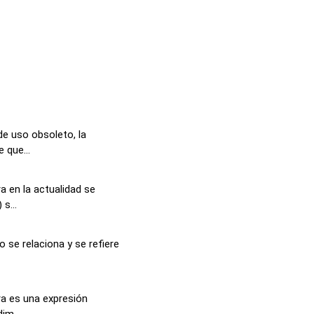
de uso obsoleto, la
 que...
a en la actualidad se
s...
 se relaciona y se refiere
ra es una expresión
im...