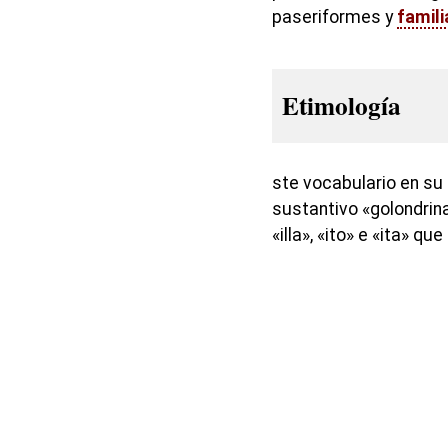
paseriformes y
famili
Etimología
ste vocabulario en su
sustantivo «golondrina» 
«illa», «ito» e «ita» q