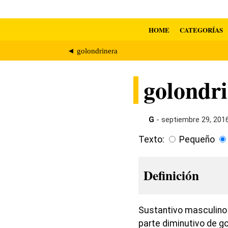
HOME
CATEGORÍAS
◄ golondrinera
golondrin
G
- septiembre 29, 201
Texto:
Pequeño
Definición
Sustantivo masculino 
parte diminutivo de go