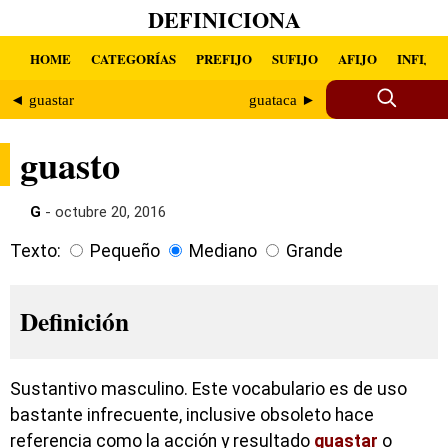
DEFINICIONA
HOME
CATEGORÍAS
PREFIJO
SUFIJO
AFIJO
INFIJO
◄ guastar
guataca ►
guasto
G
- octubre 20, 2016
Texto:
Pequeño
Mediano
Grande
Definición
Sustantivo masculino. Este vocabulario es de uso
bastante infrecuente, inclusive obsoleto hace
referencia como la acción y resultado
guastar
o