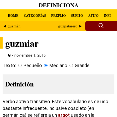
DEFINICIONA
HOME
CATEGORÍAS
PREFIJO
SUFIJO
AFIJO
INFIJO
◄ guzmán
guzpatarero ►
guzmiar
G
- noviembre 1, 2016
Texto:
Pequeño
Mediano
Grande
Definición
Verbo activo transitivo. Este vocabulario es de uso
bastante infrecuente, inclusive obsoleto (en
germánica) se refiere a un
argot
usado en la