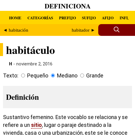
DEFINICIONA
HOME
CATEGORÍAS
PREFIJO
SUFIJO
AFIJO
INFIJO
◄ habitación
habitador ►
habitáculo
H
- noviembre 2, 2016
Texto:
Pequeño
Mediano
Grande
Definición
Sustantivo femenino. Este vocablo se relaciona y se
refiere a un
sitio
, lugar o paraje destinado a la
vivienda, casa o una urbanización, este se le conoce