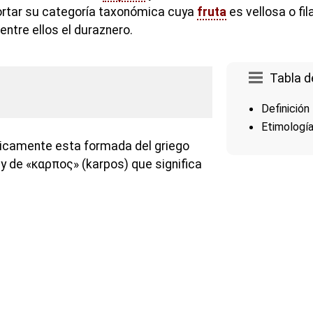
rtar su categoría taxonómica cuya
fruta
es vellosa o f
ntre ellos el duraznero.
Tabla d
Definición
Etimologí
gicamente esta formada del griego
 y de «καρπος» (karpos) que significa