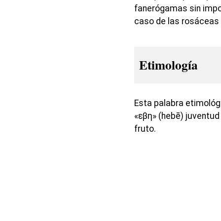
fanerógamas sin impo
caso de las rosáceas e
Etimología
Esta palabra etimoló
«εβη» (hebē) juventud
fruto.