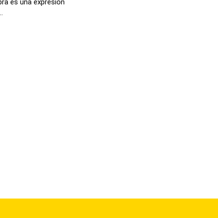
abra es una expresión
.