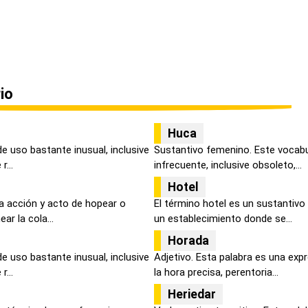
io
Huca
de uso bastante inusual, inclusive
Sustantivo femenino. Este vocabu
r...
infrecuente, inclusive obsoleto,...
Hotel
la acción y acto de hopear o
El término hotel es un sustantivo
r la cola...
un establecimiento donde se...
Horada
de uso bastante inusual, inclusive
Adjetivo. Esta palabra es una expr
r...
la hora precisa, perentoria...
Heriedar