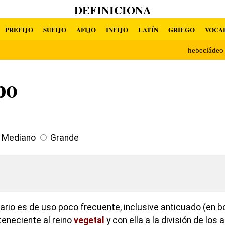
DEFINICIONA
PREFIJO
SUFIJO
AFIJO
INFIJO
LATÍN
GRIEGO
VOCA
hebecláde
po
Mediano
Grande
ario es de uso poco frecuente, inclusive anticuado (en bo
teneciente al reino
vegetal
y con ella a la división de lo