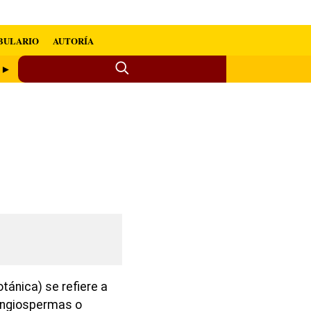
BULARIO
AUTORÍA
o ►
tánica) se refiere a
s angiospermas o