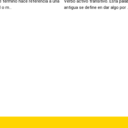
e término hace referencia a una
Verbo activo transitivo. Esta pal
 o m...
antigua se define en dar algo por ..