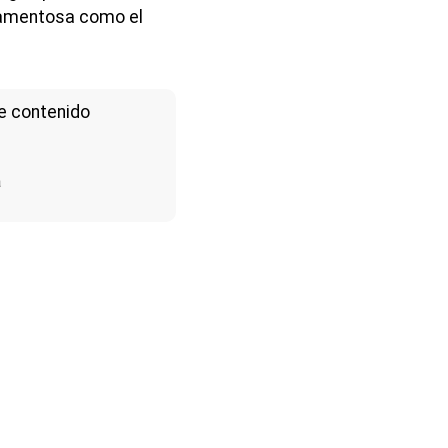
ilamentosa como el
e contenido
a