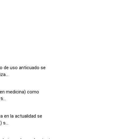
o de uso anticuado se
za...
 (en medicina) como
i...
a en la actualidad se
s...