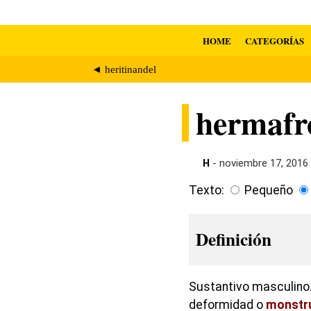
HOME
CATEGORÍAS
◄ heritinandel
hermafr
H
- noviembre 17, 2016
Texto:
Pequeño
Definición
Sustantivo masculino.
deformidad o
monstr