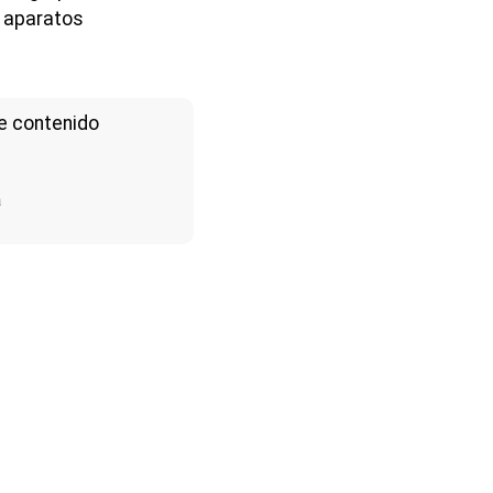
s aparatos
e contenido
a