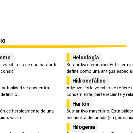
io
ismo
Helcología
e vocablo es de uso bastante
Sustantivo femenino. Este termin
 consid...
define como una antigua especiali
Hidrocefálico
la actualidad se encuentra
Adjetivo. Este vocablo se refiere
efinició...
concerniente, perteneciente y relat
Hartón
ción de heroicamente de una
Sustantivo masculino. Esta palabr
co, valien...
encuentra desusada (en germanía) 
Hilogenia