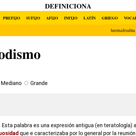
DEFINICIONA
PREFIJO
SUFIJO
AFIJO
INFIJO
LATÍN
GRIEGO
VOCA
hermafrodit
odismo
Mediano
Grande
 Esta palabra es una expresión antigua (en teratología) 
uosidad
que e caracterizaba por lo general por la reunión