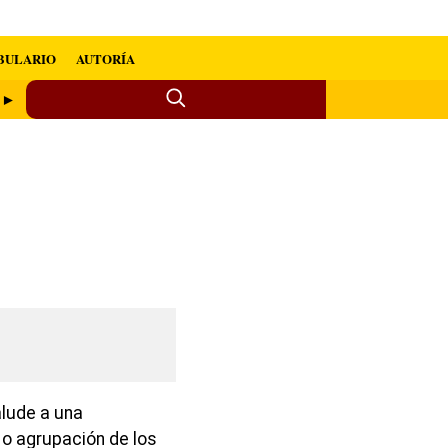
BULARIO
AUTORÍA
a ►
alude a una
 o agrupación de los