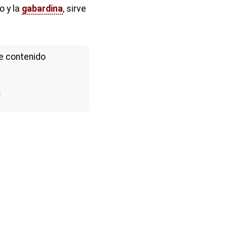
o y la
gabardina
, sirve
e contenido
a