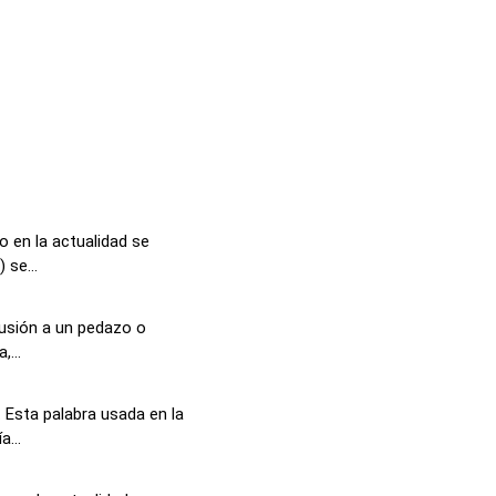
 en la actualidad se
 se...
lusión a un pedazo o
...
 Esta palabra usada en la
...