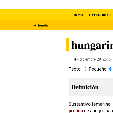
HOME
CATEGORÍAS
◄ hundir
hungarin
H
- diciembre 28, 2016
Texto:
Pequeño
Definición
Sustantivo femenino. 
prenda
de abrigo , pa