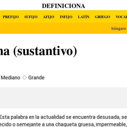
DEFINICIONA
PREFIJO
SUFIJO
AFIJO
INFIJO
LATÍN
GRIEGO
VOCA
húngar
a (sustantivo)
Mediano
Grande
Esta palabra en la actualidad se encuentra desusada, se 
recido o semejante a una chaqueta gruesa, impermeable,