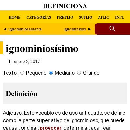
DEFINICIONA
HOME
CATEGORÍAS
PREFIJO
SUFIJO
AFIJO
INFIJO
◄ ignominiosamente
ignominioso ►
ignominiosísimo
I
- enero 2, 2017
Texto:
Pequeño
Mediano
Grande
Definición
Adjetivo. Este vocablo es de uso anticuado, se define
como la parte superlativo de ignominioso, que puede
causar, originar,
provocar
, determinar, acarrear,