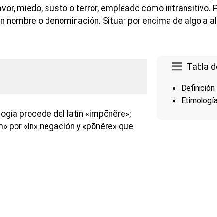
avor, miedo, susto o terror, empleado como intransitivo. 
un nombre o denominación. Situar por encima de algo a al
Tabla d
Definición
Etimologí
ogía procede del latín «impōnĕre»;
m» por «in» negación y «pōnĕre» que