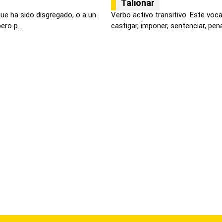
Talionar
que ha sido disgregado, o a un
Verbo activo transitivo. Este voca
ero p...
castigar, imponer, sentenciar, pena