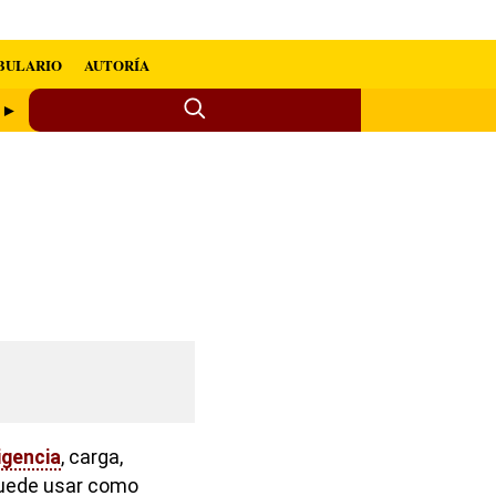
BULARIO
AUTORÍA
r ►
igencia
, carga,
 puede usar como