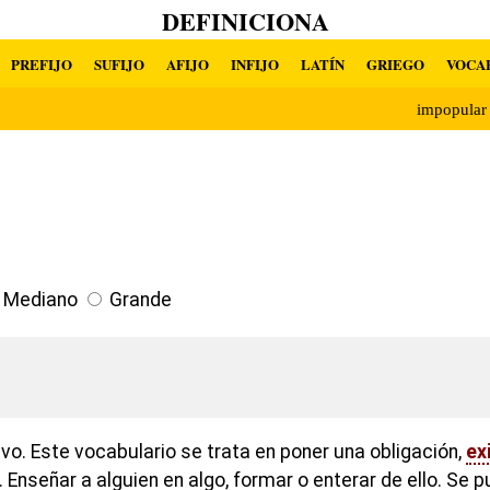
DEFINICIONA
PREFIJO
SUFIJO
AFIJO
INFIJO
LATÍN
GRIEGO
VOCA
impopula
Mediano
Grande
ivo. Este vocabulario se trata en poner una obligación,
ex
 Enseñar a alguien en algo, formar o enterar de ello. Se