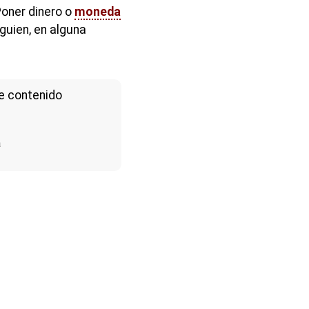
Poner dinero o
moneda
guien, en alguna
e contenido
a