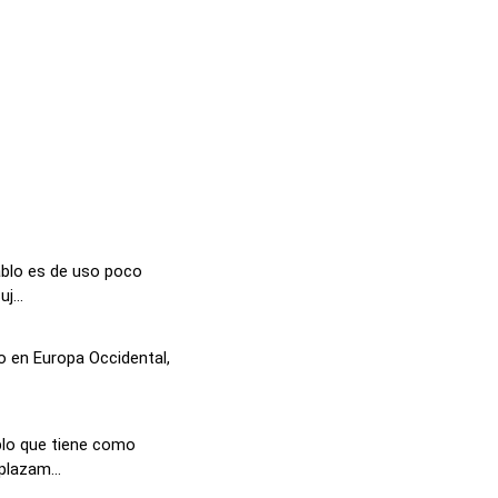
ablo es de uso poco
j...
o en Europa Occidental,
blo que tiene como
plazam...