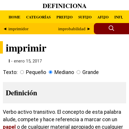
DEFINICIONA
HOME
CATEGORÍAS
PREFIJO
SUFIJO
AFIJO
INFIJO
◄ imprimidor
improbabilidad ►
imprimir
I
- enero 15, 2017
Texto:
Pequeño
Mediano
Grande
Definición
Verbo activo transitivo. El concepto de esta palabra
alude, compete y hace referencia a marcar con un
papel
o de cualquier material apropiado en cualquier