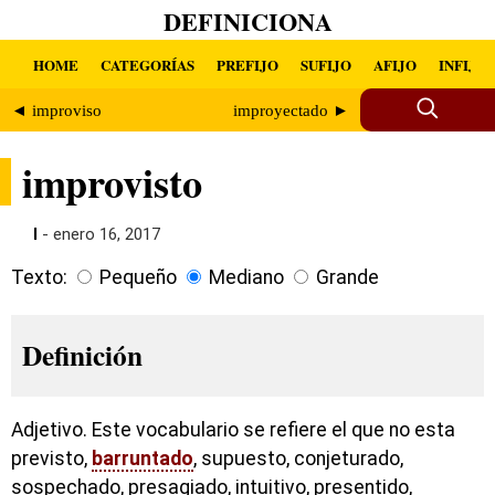
DEFINICIONA
HOME
CATEGORÍAS
PREFIJO
SUFIJO
AFIJO
INFIJO
◄ improviso
improyectado ►
improvisto
I
- enero 16, 2017
Texto:
Pequeño
Mediano
Grande
Definición
Adjetivo. Este vocabulario se refiere el que no esta
previsto,
barruntado
, supuesto, conjeturado,
sospechado, presagiado, intuitivo, presentido,