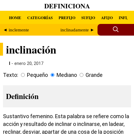
DEFINICIONA
HOME
CATEGORÍAS
PREFIJO
SUFIJO
AFIJO
INFIJO
◄ inclemente
inclinadamente ►
inclinación
I
- enero 20, 2017
Texto:
Pequeño
Mediano
Grande
Definición
Sustantivo femenino. Esta palabra se refiere como la
acción y resultado de inclinar o inclinarse, en ladear,
reclinar, desviar, apartar de una cosa de la posición