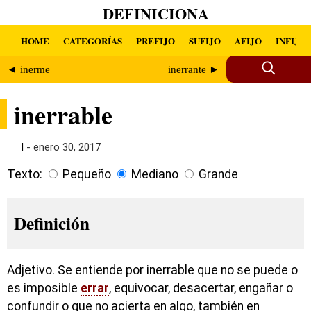
DEFINICIONA
HOME
CATEGORÍAS
PREFIJO
SUFIJO
AFIJO
INFIJO
◄ inerme
inerrante ►
inerrable
I
- enero 30, 2017
Texto:
Pequeño
Mediano
Grande
Definición
Adjetivo. Se entiende por inerrable que no se puede o
es imposible
errar
, equivocar, desacertar, engañar o
confundir o que no acierta en algo, también en