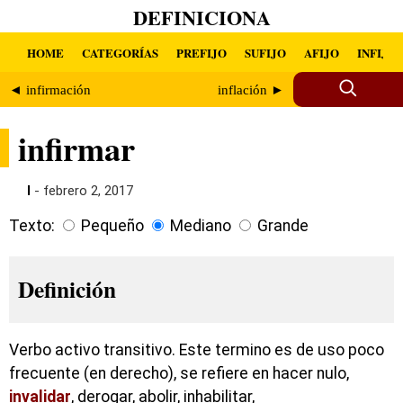
DEFINICIONA
HOME
CATEGORÍAS
PREFIJO
SUFIJO
AFIJO
INFIJO
◄ infirmación
inflación ►
infirmar
I
- febrero 2, 2017
Texto:
Pequeño
Mediano
Grande
Definición
Verbo activo transitivo. Este termino es de uso poco
frecuente (en derecho), se refiere en hacer nulo,
invalidar
, derogar, abolir, inhabilitar,