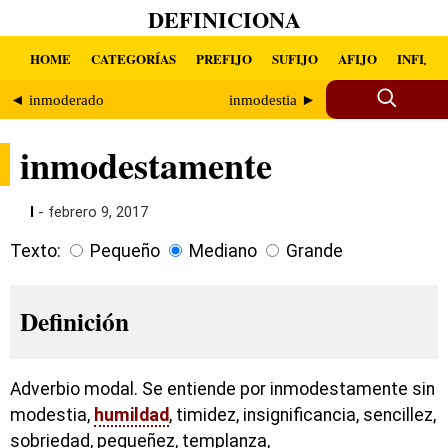
DEFINICIONA
HOME
CATEGORÍAS
PREFIJO
SUFIJO
AFIJO
INFIJO
◄ inmoderado
inmodestia ►
inmodestamente
I
- febrero 9, 2017
Texto:
Pequeño
Mediano
Grande
Definición
Adverbio modal. Se entiende por inmodestamente sin
modestia,
humildad
, timidez, insignificancia, sencillez,
sobriedad, pequeñez, templanza,