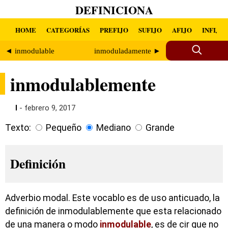
DEFINICIONA
HOME
CATEGORÍAS
PREFIJO
SUFIJO
AFIJO
INFIJO
◄ inmodulable
inmoduladamente ►
inmodulablemente
I
- febrero 9, 2017
Texto:
Pequeño
Mediano
Grande
Definición
Adverbio modal. Este vocablo es de uso anticuado, la
definición de inmodulablemente que esta relacionado
de una manera o modo
inmodulable
, es de cir que no