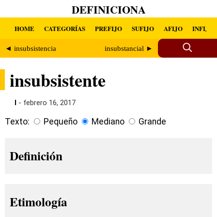
DEFINICIONA
HOME
CATEGORÍAS
PREFIJO
SUFIJO
AFIJO
INFIJO
◄ insubsistencia
insubstancial ►
insubsistente
I
- febrero 16, 2017
Texto:
Pequeño
Mediano
Grande
Definición
Etimología