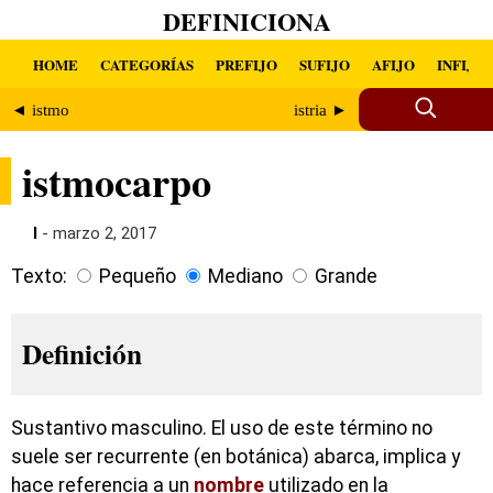
DEFINICIONA
HOME
CATEGORÍAS
PREFIJO
SUFIJO
AFIJO
INFIJO
◄ istmo
istria ►
istmocarpo
I
- marzo 2, 2017
Texto:
Pequeño
Mediano
Grande
Definición
Sustantivo masculino. El uso de este término no
suele ser recurrente (en botánica) abarca, implica y
hace referencia a un
nombre
utilizado en la