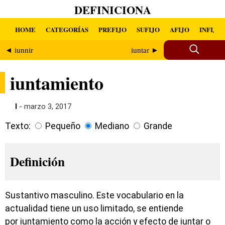
DEFINICIONA
HOME
CATEGORÍAS
PREFIJO
SUFIJO
AFIJO
INFIJO
◄ iunnir
iuntar ►
iuntamiento
I
- marzo 3, 2017
Texto:
Pequeño
Mediano
Grande
Definición
Sustantivo masculino. Este vocabulario en la
actualidad tiene un uso limitado, se entiende
por iuntamiento como la acción y efecto de iuntar o