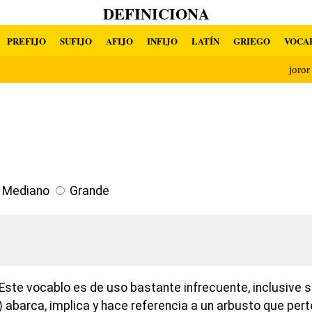
DEFINICIONA
PREFIJO
SUFIJO
AFIJO
INFIJO
LATÍN
GRIEGO
VOCA
joro
Mediano
Grande
Este vocablo es de uso bastante infrecuente, inclusive s
) abarca, implica y hace referencia a un arbusto que per