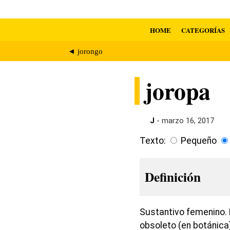
HOME
CATEGORÍAS
◄ jorongo
joropa
J
- marzo 16, 2017
Texto:
Pequeño
Definición
Sustantivo femenino. 
obsoleto (en botánica