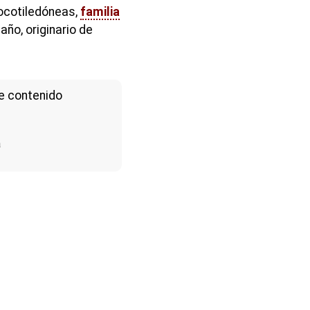
ocotiledóneas,
familia
ño, originario de
e contenido
a