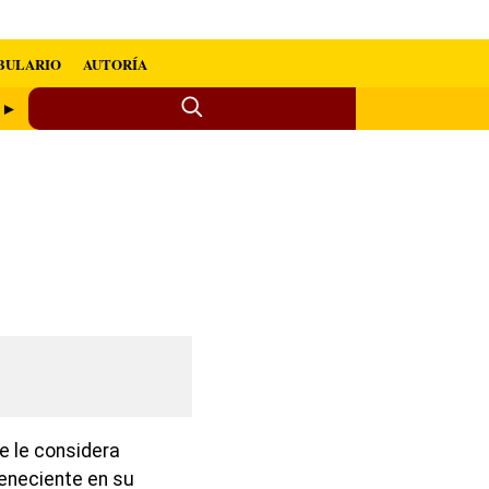
BULARIO
AUTORÍA
r ►
e le considera
teneciente en su