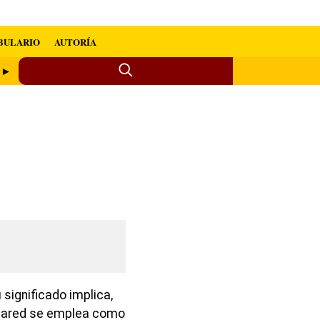
BULARIO
AUTORÍA
n ►
significado implica,
 pared se emplea como