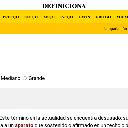
DEFINICIONA
PREFIJO
SUFIJO
AFIJO
INFIJO
LATÍN
GRIEGO
VOCA
lampadació
a
Mediano
Grande
Este término en la actualidad se encuentra desusado, su 
ia a un
aparato
que sostenido o afirmado en un techo o