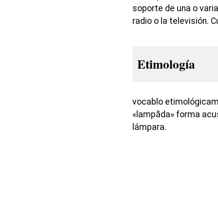
soporte de una o varia
radio o la televisión. 
Etimología
vocablo etimológicame
«lampăda» forma acus
lámpara.