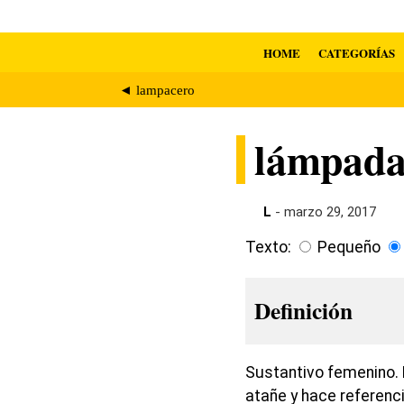
HOME
CATEGORÍAS
◄ lampacero
lámpad
L
- marzo 29, 2017
Texto:
Pequeño
Definición
Sustantivo femenino. 
atañe y hace referenc