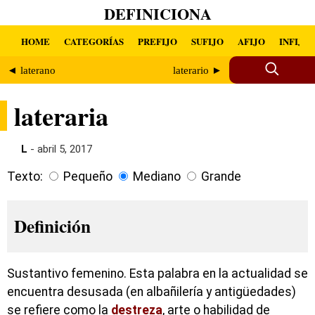
DEFINICIONA
HOME
CATEGORÍAS
PREFIJO
SUFIJO
AFIJO
INFIJO
◄ laterano
laterario ►
lateraria
L
- abril 5, 2017
Texto:
Pequeño
Mediano
Grande
Definición
Sustantivo femenino. Esta palabra en la actualidad se
encuentra desusada (en albañilería y antigüedades)
se refiere como la
destreza
, arte o habilidad de