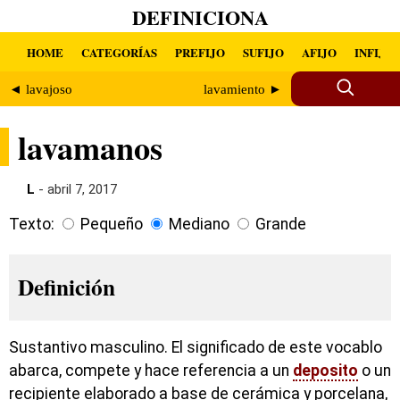
DEFINICIONA
HOME
CATEGORÍAS
PREFIJO
SUFIJO
AFIJO
INFIJO
◄ lavajoso
lavamiento ►
lavamanos
L
- abril 7, 2017
Texto:
Pequeño
Mediano
Grande
Definición
Sustantivo masculino. El significado de este vocablo
abarca, compete y hace referencia a un
deposito
o un
recipiente elaborado a base de cerámica y porcelana,