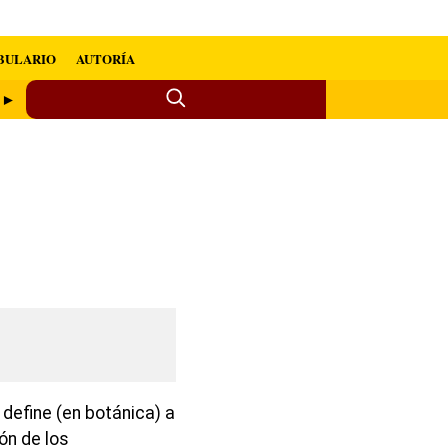
BULARIO
AUTORÍA
o ►
define (en botánica) a
ón de los