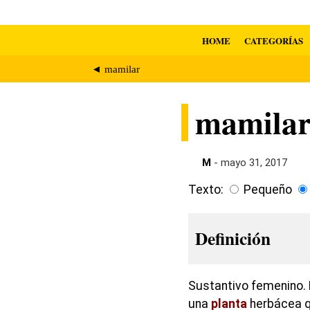
HOME
CATEGORÍAS
◄ mamilar
mamilar
M
- mayo 31, 2017
Texto:
Pequeño
Definición
Sustantivo femenino. 
una
planta
herbácea q