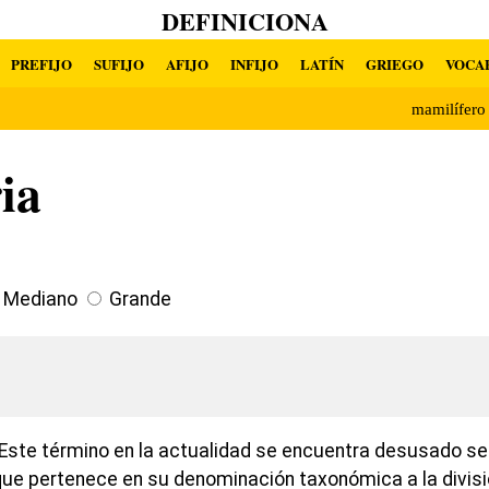
DEFINICIONA
PREFIJO
SUFIJO
AFIJO
INFIJO
LATÍN
GRIEGO
VOCA
mamilífer
ia
Mediano
Grande
Este término en la actualidad se encuentra desusado se 
ue pertenece en su denominación taxonómica a la divisi