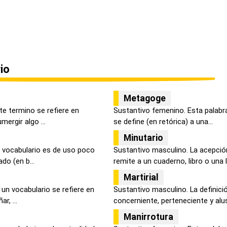
io
Metagoge
te termino se refiere en
Sustantivo femenino. Esta palabra
ergir algo ...
se define (en retórica) a una...
Minutario
 vocabulario es de uso poco
Sustantivo masculino. La acepció
do (en b...
remite a un cuaderno, libro o una l.
Martirial
 un vocabulario se refiere en
Sustantivo masculino. La definici
r, ...
concerniente, perteneciente y alusi
Manirrotura