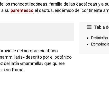
e los monocotiledóneas, familia de las cactáceas y a su 
r a su
parentesco
el cactus, endémico del continente am
Tabla d
Definición
Etimologí
proviene del nombre científico
ammillaris» descrito por el botánico
ez del latín «mammilla» que quiere
o a su forma.