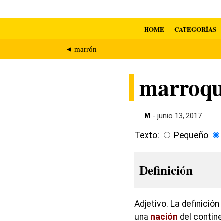
HOME
CATEGORÍAS
◄ marrón
marroqu
M
- junio 13, 2017
Texto:
Pequeño
Definición
Adjetivo. La definició
una
nación
del contin