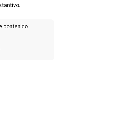
tantivo.
e contenido
a