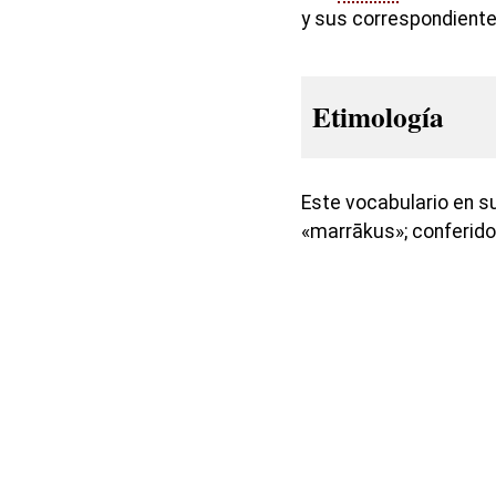
y sus correspondiente
Etimología
Este vocabulario en s
«marrākus»; conferid