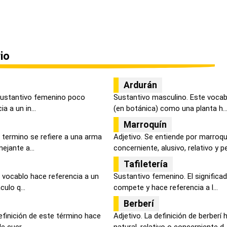
io
Ardurán
 sustantivo femenino poco
Sustantivo masculino. Este vocab
a a un in...
(en botánica) como una planta h..
Marroquín
 termino se refiere a una arma
Adjetivo. Se entiende por marroqu
ejante a...
concerniente, alusivo, relativo y pe
Tafiletería
 vocablo hace referencia a un
Sustantivo femenino. El significa
culo q...
compete y hace referencia a l...
Berberí
efinición de este término hace
Adjetivo. La definición de berberí
e cuer...
natural, relativo o concerniente d..