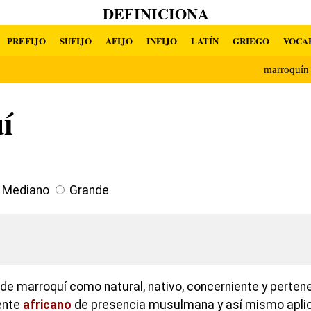
DEFINICIONA
PREFIJO
SUFIJO
AFIJO
INFIJO
LATÍN
GRIEGO
VOCA
marroquí
í
Mediano
Grande
n de marroquí como natural, nativo, concerniente y perte
ente
africano
de presencia musulmana y así mismo aplic