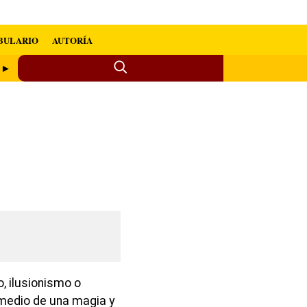
BULARIO
AUTORÍA
s ►
co, ilusionismo o
 medio de una magia y