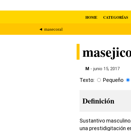
HOME
CATEGORÍAS
◄ masecoral
masejic
M
- junio 15, 2017
Texto:
Pequeño
Definición
Sustantivo masculino.
una prestidigitación 