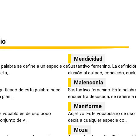
io
Mendicidad
 palabra se define a un especie de
Sustantivo femenino. La definici
ta,...
alusión al estado, condición, cuali..
Malenconía
gnificado de esta palabra hace
Sustantivo femenino. Esta palabra
plan...
encuentra desusada, se refiere a u
Maniforme
e vocablo es de uso poco
Adjetivo. Este vocabulario de uso
onjunto de v...
decía a cualquier especie co...
Moza