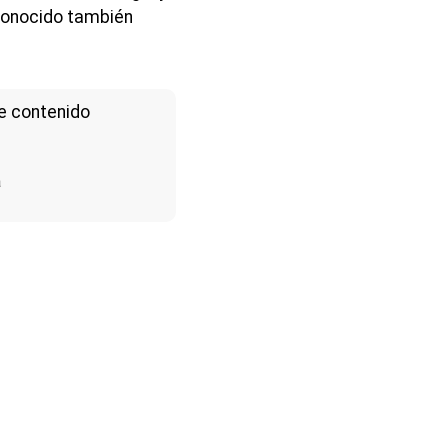
conocido también
e contenido
a