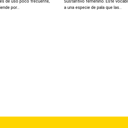
 es de uso poco frecuente,
Sustantivo femenino. Este vocablo
ende por...
a una especie de pala que las...