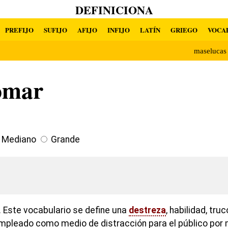
DEFINICIONA
PREFIJO
SUFIJO
AFIJO
INFIJO
LATÍN
GRIEGO
VOCA
maseluca
omar
Mediano
Grande
 Este vocabulario se define una
destreza
, habilidad, tru
empleado como medio de distracción para el público por