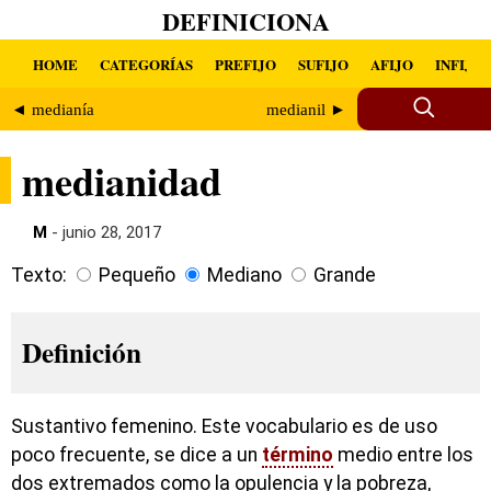
DEFINICIONA
HOME
CATEGORÍAS
PREFIJO
SUFIJO
AFIJO
INFIJO
◄ medianía
medianil ►
medianidad
M
- junio 28, 2017
Texto:
Pequeño
Mediano
Grande
Definición
Sustantivo femenino. Este vocabulario es de uso
poco frecuente, se dice a un
término
medio entre los
dos extremados como la opulencia y la pobreza,